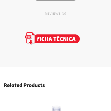
REVIEWS (0)
There are no reviews yet.
BE THE FIRST TO REVIEW “MR. FLASH LAVA VAJILLA LIMON 5 LTS”
Tu dirección de correo electrónico no será publicada.
Los campos
obligatorios están marcados con
*
YOUR RATING
*
YOUR REVIEW
*
Related Products
NAME
*