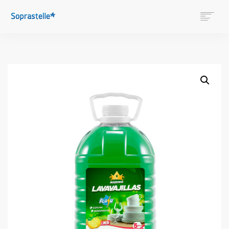
SOBRE NOSOTROS
CONÓCENOS
NUESTRAS MARCAS
LOBO
TIENDA
NOVEDADES
SEARCH