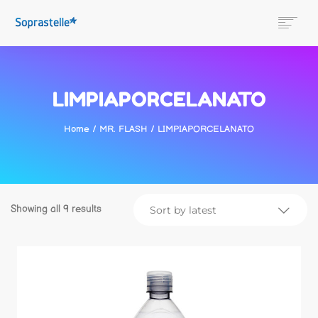
SOBRE NOSOTROS
CONÓCENOS
LIMPIAPORCELANATO
NUESTRAS MARCAS
LOBO
Home
/
MR. FLASH
/ LIMPIAPORCELANATO
TIENDA
NOVEDADES
SEARCH
Showing all 9 results